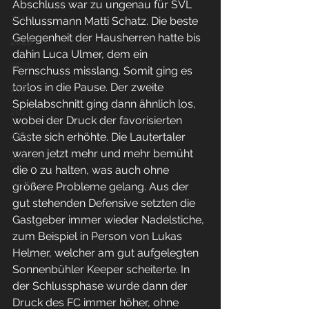
Abschluss war zu ungenau für SVL 
2017
Schlussmann Matti Schatz. Die beste 
Gelegenheit der Hausherren hatte bis 
2020
dahin Luca Ulmer, dem ein 
2021
Fernschuss misslang. Somit ging es 
torlos in die Pause. Der zweite 
2022
Spielabschnitt ging dann ähnlich los, 
2023
wobei der Druck der favorisierten 
2024
Gäste sich erhöhte. Die Lautertaler 
waren jetzt mehr und mehr bemüht 
2025
die 0 zu halten, was auch ohne 
2026
größere Probleme gelang. Aus der 
gut stehenden Defensive setzten die 
Gastgeber immer wieder Nadelstiche, 
zum Beispiel in Person von Lukas 
Helmer, welcher am gut aufgelegten 
Sonnenbühler Keeper scheiterte. In 
der Schlussphase wurde dann der 
Druck des FC immer höher, ohne 