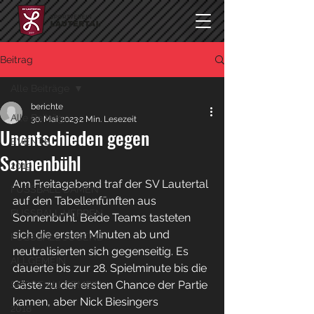
Beitrag
Alle Beiträge
berichte
Alle Beiträge
30. Mai 2023
2 Min. Lesezeit
Unentschieden gegen
EVENTS
Sonnenbühl
2019
Am Freitagabend traf der SV Lautertal 
FUSSBALL DAMEN
auf den Tabellenfünften aus 
FUSSBALL HERREN
Sonnenbühl. Beide Teams tasteten 
sich die ersten Minuten ab und 
FUSSBALL JUGEND
neutralisierten sich gegenseitig. Es 
ALLGEMEIN
dauerte bis zur 28. Spielminute bis die 
Gäste zu der ersten Chance der Partie 
SPORT ALLGEMEIN
kamen, aber Nick Biesingers 
2018