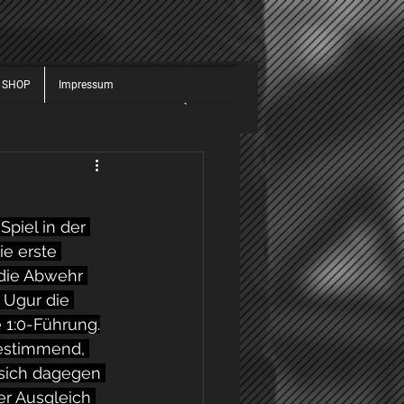
 SHOP
Impressum
JUGEND
ALLGEMEIN
025
2026
piel in der 
e erste 
 die Abwehr 
 Ugur die 
e 1:0-Führung.
bestimmend, 
 sich dagegen 
er Ausgleich 