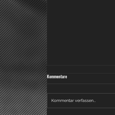
Knappe Niederlage in Gomadingen
Kommentare
Am heutigen Sonntag, den
22.03.26, empfingen die Damen
des FC Engstingen die zweite
Kommentar verfassen...
Mannschaft des TSV Tettnang.
Gegen einen spielstarken