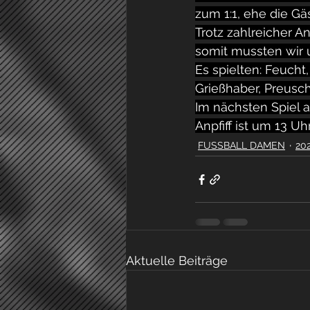
zum 1:1, ehe die Gäs
Trotz zahlreicher A
somit mussten wir 
Es spielten: Feucht, 
Grießhaber, Preusch
Im nächsten Spiel a
Anpfiff ist um 13 Uh
FUSSBALL DAMEN
20
Aktuelle Beiträge