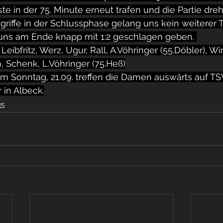
te in der 75. Minute erneut trafen und die Partie dreh
ngriffe in der Schlussphase gelang uns kein weiterer T
uns am Ende knapp mit 1:2 geschlagen geben. 
Leibfritz, Werz, Ugur, Rall, A.Vöhringer (55.Döbler), Win
, Schenk, L.Vöhringer (75.Heß)
m Sonntag, 21.09. treffen die Damen auswärts auf TS
r in Albeck.
25