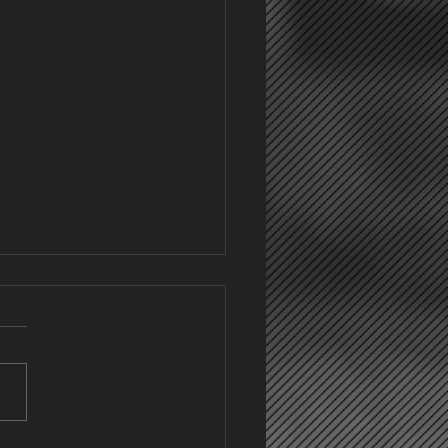
CE/SVL/FCS holt Punkt zum
undenstart
.03.26 startete für die
te Mannschaft der SGM
tingen/Lautertal/Sonnenb
die Rückrunde mit dem