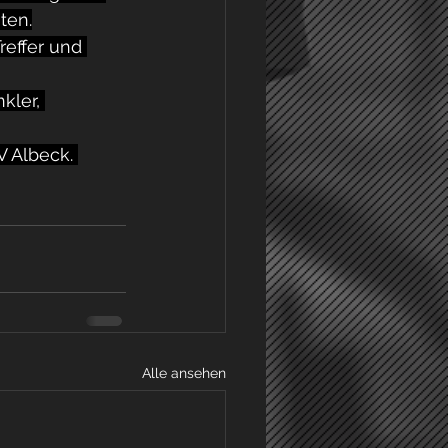
ten.
reffer und 
kler, 
V Albeck. 
Alle ansehen