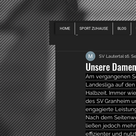
HOME
SPORT ZUHAUSE
BLOG
Alle Beiträge
EVENTS
2019
SV Lautertal
16. S
SPORT ALLGEMEIN
2018
Unsere Damen 
Am vergangenen Son
Landesliga auf den
Halbzeit. Immer wi
des SV Granheim un
engagierte Leistung
Nach dem Seitenwec
ließen jedoch mehr
effizienter und nut