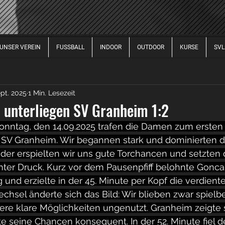
UNSER VEREIN
FUSSBALL
INDOOR
OUTDOOR
KURSE
SVL
FUSSBALL DAMEN
FUSSBALL HERREN
FUSSBALL 
ept. 2025
1 Min. Lesezeit
2017
2020
2021
2022
2023
2024
2
unterliegen SV Granheim 1:2
ntag, den 14.09.2025 trafen die Damen zum ersten S
 SV Granheim. Wir begannen stark und dominierten di
eder erspielten wir uns gute Torchancen und setzten
ter Druck. Kurz vor dem Pausenpfiff belohnte Gonca
 und erzielte in der 45. Minute per Kopf die verdient
hsel änderte sich das Bild: Wir blieben zwar spiel
ere klare Möglichkeiten ungenutzt. Granheim zeigte
zte seine Chancen konsequent. In der 52. Minute fiel d