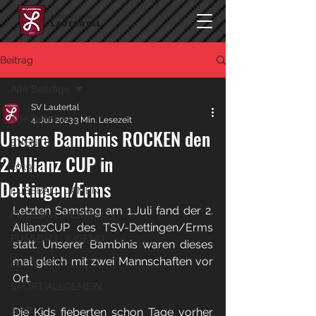
Beitrag
Alle Beiträge
SV Lautertal
Alle Beiträge
4. Juli 2023
3 Min. Lesezeit
Unsere Bambinis ROCKEN den
EVENTS
2.Allianz CUP in
2019
Dettingen/Erms
FUSSBALL DAMEN
Letzten Samstag am 1.Juli fand der 2. 
FUSSBALL HERREN
AllianzCUP des TSV-Dettingen/Erms 
FUSSBALL JUGEND
statt. Unserer Bambinis waren dieses 
mal gleich mit zwei Mannschaften vor 
ALLGEMEIN
Ort. 
SPORT ALLGEMEIN
2018
Die Kids fieberten schon Tage vorher 