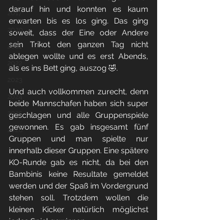
darauf hin und konnten es kaum 
2017
erwarten bis es los ging. Das ging 
2020
soweit, dass der Eine oder Andere 
sein Trikot den ganzen Tag nicht 
2021
ablegen wollte und es erst Abends, 
2022
als es ins Bett ging, auszog 🤣.
2023
Und auch vollkommen zurecht, denn 
2024
beide Mannschafen haben sich super 
2025
geschlagen und alle Gruppenspiele 
gewonnen. Es gab insgesamt fünf 
2026
Gruppen und man spielte nur 
innerhalb dieser Gruppen. Eine spätere 
KO-Runde gab es nicht, da bei den 
Bambinis keine Resultate gemeldet 
werden und der Spaß im Vordergrund 
stehen soll. Trotzdem wollen die 
kleinen Kicker natürlich möglichst 