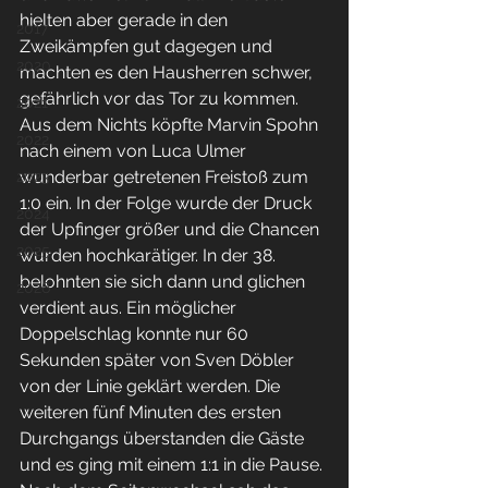
hielten aber gerade in den 
2017
Zweikämpfen gut dagegen und 
2020
machten es den Hausherren schwer, 
gefährlich vor das Tor zu kommen. 
2021
Aus dem Nichts köpfte Marvin Spohn 
2022
nach einem von Luca Ulmer 
wunderbar getretenen Freistoß zum 
2023
1:0 ein. In der Folge wurde der Druck 
2024
der Upfinger größer und die Chancen 
2025
wurden hochkarätiger. In der 38. 
belohnten sie sich dann und glichen 
2026
verdient aus. Ein möglicher 
Doppelschlag konnte nur 60 
Sekunden später von Sven Döbler 
von der Linie geklärt werden. Die 
weiteren fünf Minuten des ersten 
Durchgangs überstanden die Gäste 
und es ging mit einem 1:1 in die Pause. 