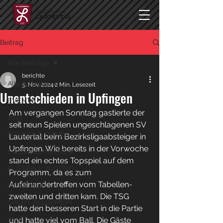
Beitrag
Alle Beiträge
berichte
Alle Beiträge
5. Nov. 2024
2 Min. Lesezeit
Unentschieden in Upfingen
EVENTS
Am vergangen Sonntag gastierte der 
2019
seit neun Spielen ungeschlagenen SV 
FUSSBALL DAMEN
Lautertal beim Bezirksligaabsteiger in 
Upfingen. Wie bereits in der Vorwoche 
FUSSBALL HERREN
stand ein echtes Topspiel auf dem 
FUSSBALL JUGEND
Programm, da es zum 
Aufeinandertreffen vom Tabellen- 
ALLGEMEIN
zweiten und dritten kam. Die TSG 
SPORT ALLGEMEIN
hatte den besseren Start in die Partie 
2018
und hatte viel vom Ball. Die Gäste 