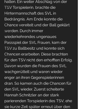
halten. Ein weiter Abschlag von der 
2017
TSV Torspielerin, brachte die 
Hintermannschaft des SVL in 
2020
Bedrängnis. Am Ende konnte die 
2021
Chance vereitelt und der Ball geklärt 
werden. Durch immer 
2022
wiederkehrendes ungenaues 
2023
Passspiel der SVL Frauen, kam der 
2024
TSV zu Ballbesitz und konnte sich 
Chancen erarbeiten. Diese brachten 
2025
für den TSV nicht den erhofften Erfolg. 
2026
Davon wurden die Frauen des SVL 
wachgerüttelt und waren wieder 
enger an ihren Gegenspielerinnen 
dran. So kamen auch die Chancen für 
den SVL wieder. Zuerst scheiterte 
Hannah Schnitzler an der stark 
parierenden Torspielerin des TSV, ehe 
sie kurze Zeit später erneut über den 