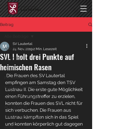
Beitrag
Alle Beiträge
SV Lautertal
Alle Beiträge
24. Nov. 2019
2 Min. Lesezeit
SVL l holt drei Punkte auf
EVENTS
heimischen Rasen
2019
 Die Frauen des SV Lautertal 
FUSSBALL DAMEN
empfingen am Samstag den TSV 
FUSSBALL HERREN
Lustnau II. Die erste gute Möglichkeit 
einen Führungstreffer zu erzielen, 
FUSSBALL JUGEND
konnten die Frauen des SVL nicht für 
ALLGEMEIN
sich verbuchen. Die Frauen aus 
Lustnau kämpften sich in das Spiel 
SPORT ALLGEMEIN
und konnten körperlich gut dagegen 
2018