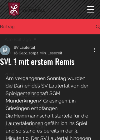
Beitrag
Alle Beiträge
SV Lautertal
Alle Beiträge
16. Sept. 2019
1 Min. Lesezeit
SVL 1 mit erstem Remis
EVENTS
2019
Am vergangenen Sonntag wurden 
FUSSBALL DAMEN
die Damen des SV Lautertal von der 
Spielgemeinschaft SGM 
FUSSBALL HERREN
Munderkingen/ Griesingen 1 in 
FUSSBALL JUGEND
Griesingen empfangen.
Die Heimmannschaft startete für die 
ALLGEMEIN
Lautertälerinnen gefährlich ins Spiel 
SPORT ALLGEMEIN
und so stand es bereits in der 3. 
2018
Minute 1:0. Der SV Lautertal hingegen 