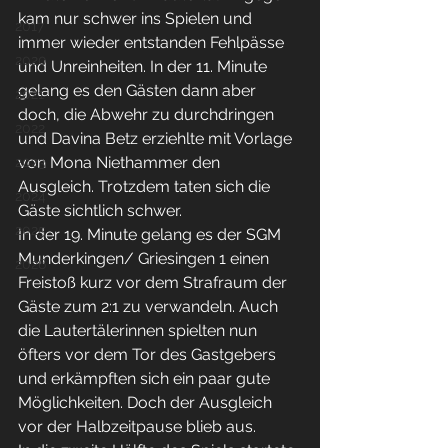
kam nur schwer ins Spielen und 
2017
immer wieder entstanden Fehlpässe 
2020
und Unreinheiten. In der 11. Minute 
gelang es den Gästen dann aber 
2021
doch, die Abwehr zu durchdringen 
2022
und Davina Betz erziehlte mit Vorlage 
von Mona Niethammer den 
2023
Ausgleich. Trotzdem taten sich die 
2024
Gäste sichtlich schwer.
2025
In der 19. Minute gelang es der SGM 
Munderkingen/ Griesingen 1 einen 
2026
Freistoß kurz vor dem Strafraum der 
Gäste zum 2:1 zu verwandeln. Auch 
die Lautertälerinnen spielten nun 
öfters vor dem Tor des Gastgebers 
und erkämpften sich ein paar gute 
Möglichkeiten. Doch der Ausgleich 
vor der Halbzeitpause blieb aus.