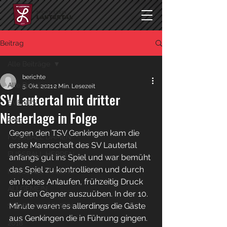
Beitrag
Alle Beiträge
berichte
Alle Beiträge
5. Okt. 2021
2 Min. Lesezeit
SV Lautertal mit dritter
EVENTS
Niederlage in Folge
2019
Gegen den TSV Genkingen kam die 
FUSSBALL DAMEN
erste Mannschaft des SV Lautertal 
FUSSBALL HERREN
anfangs gut ins Spiel und war bemüht 
das Spiel zu kontrollieren und durch 
FUSSBALL JUGEND
ein hohes Anlaufen, frühzeitig Druck 
ALLGEMEIN
auf den Gegner auszuüben. In der 10. 
Minute waren es allerdings die Gäste 
SPORT ALLGEMEIN
aus Genkingen die in Führung gingen. 
2018