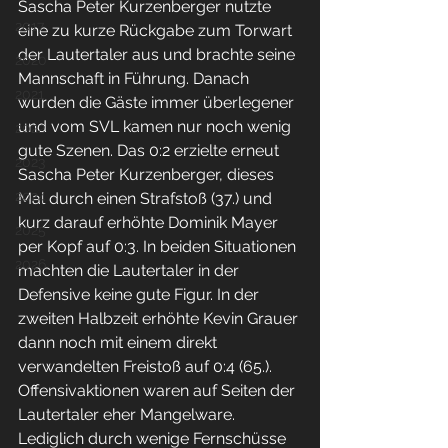
Sascha Peter Kurzenberger nutzte 
2017
eine zu kurze Rückgabe zum Torwart 
der Lautertaler aus und brachte seine 
2020
Mannschaft in Führung. Danach 
2021
wurden die Gäste immer überlegener 
und vom SVL kamen nur noch wenig 
2022
gute Szenen. Das 0:2 erzielte erneut 
2023
Sascha Peter Kurzenberger, dieses 
2024
Mal durch einen Strafstoß (37.) und 
kurz darauf erhöhte Dominik Mayer 
2025
per Kopf auf 0:3. In beiden Situationen 
2026
machten die Lautertaler in der 
Defensive keine gute Figur. In der 
zweiten Halbzeit erhöhte Kevin Grauer 
dann noch mit einem direkt 
verwandelten Freistoß auf 0:4 (65.). 
Offensivaktionen waren auf Seiten der 
Lautertaler eher Mangelware. 
Lediglich durch wenige Fernschüsse 