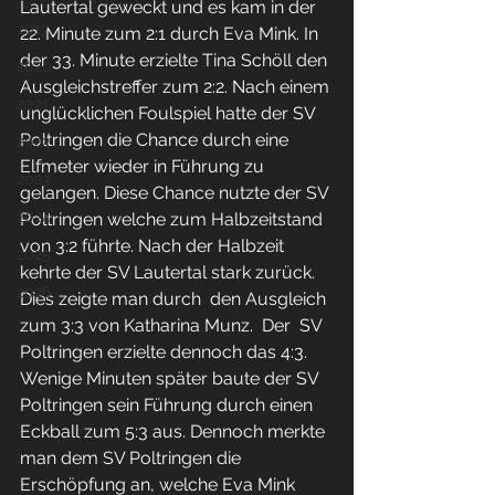
Lautertal geweckt und es kam in der 
2017
22. Minute zum 2:1 durch Eva Mink. In 
der 33. Minute erzielte Tina Schöll den 
2020
Ausgleichstreffer zum 2:2. Nach einem 
2021
unglücklichen Foulspiel hatte der SV 
Poltringen die Chance durch eine 
2022
Elfmeter wieder in Führung zu 
2023
gelangen. Diese Chance nutzte der SV 
2024
Poltringen welche zum Halbzeitstand 
von 3:2 führte. Nach der Halbzeit 
2025
kehrte der SV Lautertal stark zurück. 
2026
Dies zeigte man durch  den Ausgleich 
zum 3:3 von Katharina Munz.  Der  SV 
Poltringen erzielte dennoch das 4:3. 
Wenige Minuten später baute der SV 
Poltringen sein Führung durch einen 
Eckball zum 5:3 aus. Dennoch merkte 
man dem SV Poltringen die 
Erschöpfung an, welche Eva Mink 