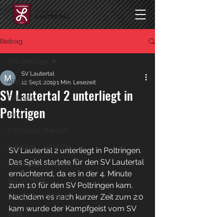
Beitrag
Alle Beiträge
SV Lautertal
Alle Beiträge
12. Sept. 2019
1 Min. Lesezeit
SV Lautertal 2 unterliegt in
EVENTS
Poltrigen
2019
FUSSBALL DAMEN
FUSSBALL HERREN
SV Lautertal 2 unterliegt in Poltringen. 
Das Spiel startete für den SV Lautertal 
FUSSBALL JUGEND
ernüchternd, da es in der 4. Minute 
ALLGEMEIN
zum 1:0 für den SV Poltringen kam. 
Nachdem es nach kurzer Zeit zum 2:0 
SPORT ALLGEMEIN
kam wurde der Kampfgeist vom SV 
2018