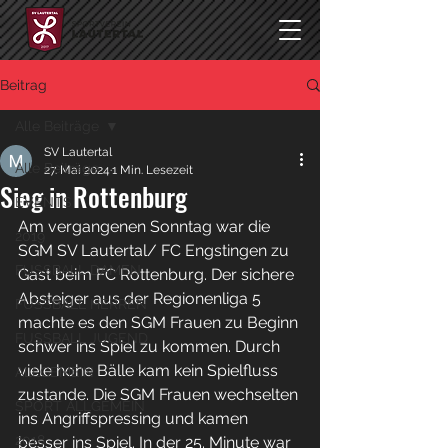
Beitrag
Alle Beiträge
SV Lautertal
Alle Beiträge
27. Mai 2024
1 Min. Lesezeit
Sieg in Rottenburg
EVENTS
Am vergangenen Sonntag war die 
2019
SGM SV Lautertal/ FC Engstingen zu 
FUSSBALL DAMEN
Gast beim FC Rottenburg. Der sichere 
Absteiger aus der Regionenliga 5 
FUSSBALL HERREN
machte es den SGM Frauen zu Beginn 
FUSSBALL JUGEND
schwer ins Spiel zu kommen. Durch 
viele hohe Bälle kam kein Spielfluss 
ALLGEMEIN
zustande. Die SGM Frauen wechselten 
SPORT ALLGEMEIN
ins Angriffspressing und kamen 
2018
besser ins Spiel. In der 25. Minute war 