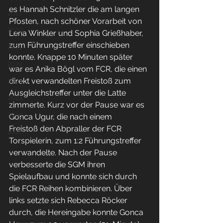
es Hannah Schnitzler die am langen 
2017
Pfosten, nach schöner Vorarbeit von 
2020
Lena Winkler und Sophia Grießhaber, 
zum Führungstreffer einschieben 
2021
konnte. Knappe 10 Minuten später 
2022
war es Anika Bögl vom FCR, die einen 
direkt verwandelten Freistoß zum 
2023
Ausgleichstreffer unter die Latte 
2024
zimmerte. Kurz vor der Pause war es 
2025
Gonca Ugur, die nach einem 
Freistoß den Abpraller der FCR 
2026
Torspielerin, zum 1:2 Führungstreffer 
verwandelte. Nach der Pause 
verbesserte die SGM ihren 
Spielaufbau und konnte sich durch 
die FCR Reihen kombinieren. Über 
links setzte sich Rebecca Röcker 
durch, die Hereingabe konnte Gonca 