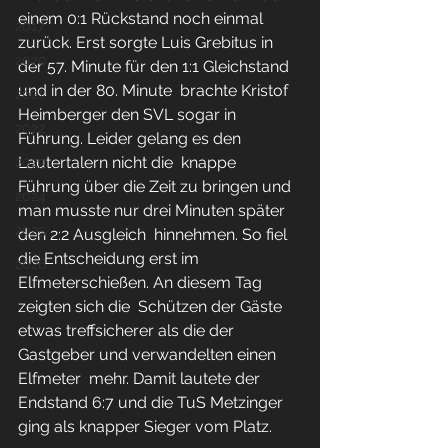
einem 0:1 Rückstand noch einmal  
2017
zurück. Erst sorgte Luis Grebitus in 
2020
der 57. Minute für den 1:1 Gleichstand 
und in der 80. Minute  brachte Kristof 
2021
Heimberger den SVL sogar in 
2022
Führung. Leider gelang es den 
Lautertalern nicht die  knappe 
2023
Führung über die Zeit zu bringen und 
2024
man musste nur drei Minuten später 
2025
den 2:2 Ausgleich  hinnehmen. So fiel 
die Entscheidung erst im 
2026
Elfmeterschießen. An diesem Tag 
zeigten sich die  Schützen der Gäste 
etwas treffsicherer als die der 
Gastgeber und verwandelten einen 
Elfmeter  mehr. Damit lautete der 
Endstand 6:7 und die TuS Metzinger 
ging als knapper Sieger vom Platz.  