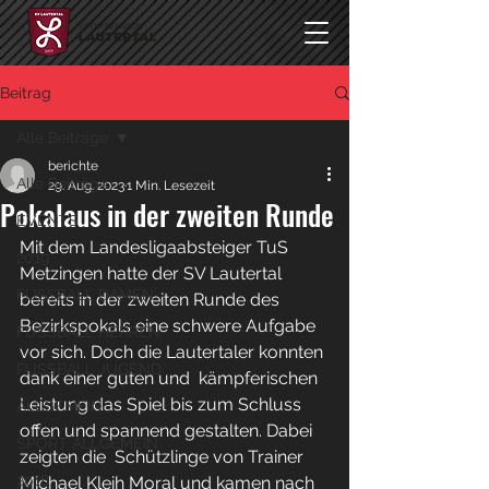
Beitrag
Alle Beiträge
berichte
Alle Beiträge
29. Aug. 2023
1 Min. Lesezeit
Pokalaus in der zweiten Runde
EVENTS
Mit dem Landesligaabsteiger TuS 
2019
Metzingen hatte der SV Lautertal 
FUSSBALL DAMEN
bereits in der zweiten Runde des  
Bezirkspokals eine schwere Aufgabe 
FUSSBALL HERREN
vor sich. Doch die Lautertaler konnten 
FUSSBALL JUGEND
dank einer guten und  kämpferischen 
Leistung das Spiel bis zum Schluss 
ALLGEMEIN
offen und spannend gestalten. Dabei 
SPORT ALLGEMEIN
zeigten die  Schützlinge von Trainer 
2018
Michael Kleih Moral und kamen nach 