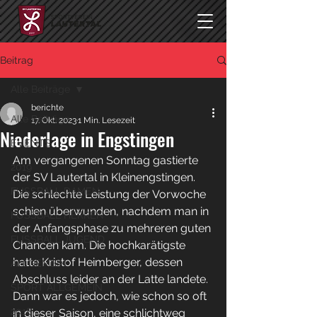
Beitrag
Alle Beiträge
berichte
Alle Beiträge
17. Okt. 2023
1 Min. Lesezeit
Niederlage in Engstingen
EVENTS
Am vergangenen Sonntag gastierte 
2019
der SV Lautertal in Kleinengstingen. 
FUSSBALL DAMEN
Die schlechte Leistung der Vorwoche 
schien überwunden, nachdem man in 
FUSSBALL HERREN
der Anfangsphase zu mehreren guten 
FUSSBALL JUGEND
Chancen kam. Die hochkarätigste 
hatte Kristof Heimberger, dessen 
ALLGEMEIN
Abschluss leider an der Latte landete. 
SPORT ALLGEMEIN
Dann war es jedoch, wie schon so oft 
2018
in dieser Saison, eine schlichtweg 