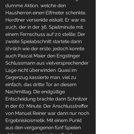
dumme Aktion, welche den 
2017
Hausherren einen Elfmeter schenkte. 
2020
Herdtner versenkte eiskalt. Er war es 
auch, der in der 36. Spielminute mit 
2021
einem Fernschuss auf 2:0 stellte. Der 
2022
zweite Spielabschnitt startete dann 
ähnlich wie der erste, jedoch konnte 
2023
auch Pascal Maier den Engstinger 
2024
Schlussmann aus vielversprechender 
2025
Lage nicht überwinden. Quasi im 
Gegenzug kassierte man, viel zu 
2026
einfach, das dritte Tor an diesem 
Nachmittag. Die endgültige 
Entscheidung brachte dann Schnitzer 
in der 67. Minute. Der Anschlusstreffer 
von Manuel Reiner war dann nur noch 
Ergebniskosmetik. Mit einem Punkt 
aus den vergangenen fünf Spielen 