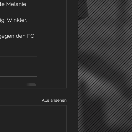
lte Melanie 
g, Winkler, 
 gegen den FC 
Alle ansehen