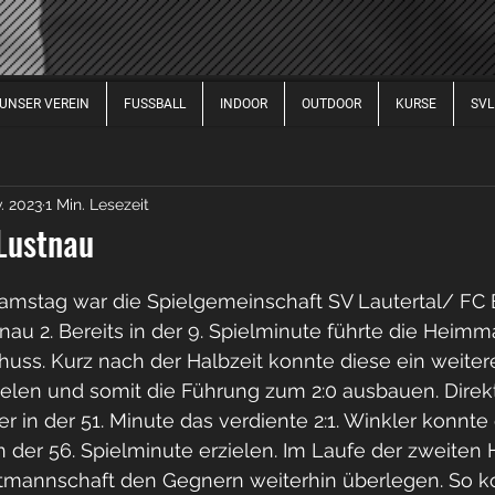
UNSER VEREIN
FUSSBALL
INDOOR
OUTDOOR
KURSE
SVL
FUSSBALL DAMEN
FUSSBALL HERREN
FUSSBALL 
v. 2023
1 Min. Lesezeit
2017
2020
2021
2022
2023
2024
2
 Lustnau
stag war die Spielgemeinschaft SV Lautertal/ FC 
au 2. Bereits in der 9. Spielminute führte die Heimm
uss. Kurz nach der Halbzeit konnte diese ein weitere
zielen und somit die Führung zum 2:0 ausbauen. Direk
er in der 51. Minute das verdiente 2:1. Winkler konnt
n der 56. Spielminute erzielen. Im Laufe der zweiten 
tmannschaft den Gegnern weiterhin überlegen. So k