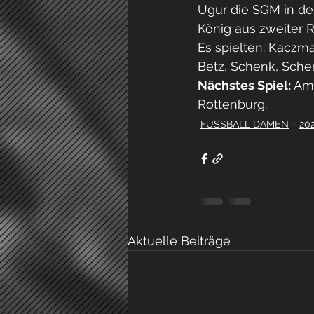
Ugur die SGM in der
König aus zweiter R
Es spielten: Kaczmar
Betz, Schenk, Sche
Nächstes Spiel:
 Am
Rottenburg.
FUSSBALL DAMEN
20
Aktuelle Beiträge