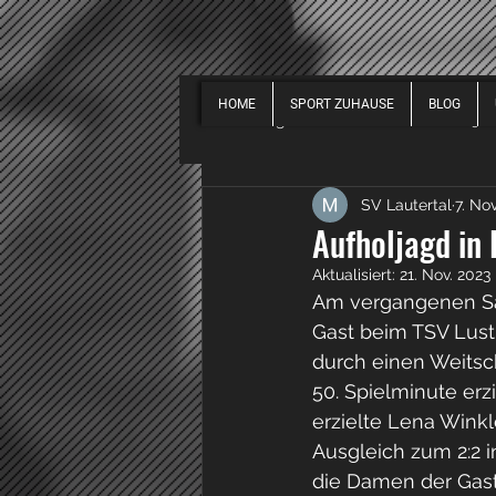
HOME
SPORT ZUHAUSE
BLOG
Alle Beiträge
EVENTS
2019
SV Lautertal
7. No
SPORT ALLGEMEIN
2018
Aufholjagd in
Aktualisiert:
21. Nov. 2023
Am vergangenen Sam
Gast beim TSV Lustn
durch einen Weitsch
50. Spielminute er
erzielte Lena Winkl
Ausgleich zum 2:2 i
die Damen der Gas