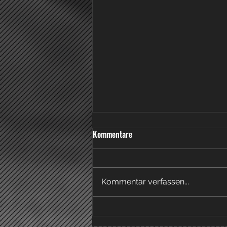
Knappe Niederlage in Gomadingen
Kommentare
Am heutigen Sonntag, den
22.03.26, empfingen die Damen
des FC Engstingen die zweite
Kommentar verfassen...
Mannschaft des TSV Tettnang.
Gegen einen spielstarken
Gegner setzte man von Beginn
an auf eine kompakte und