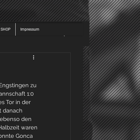
 SHOP
Impressum
JUGEND
ALLGEMEIN
025
2026
Engstingen zu 
annschaft 1:0 
s Tor in der 
t danach 
e ebenso den 
Halbzeit waren 
onnte Gonca 