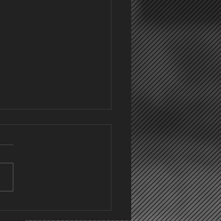
CE/SVL/FCS holt Punkt zum
undenstart
.03.26 startete für die
te Mannschaft der SGM
tingen/Lautertal/Sonnenb
die Rückrunde mit dem
n Punktspiel nach der
erpause. Die SGM war