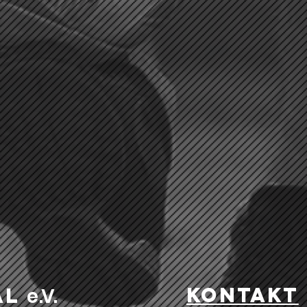
kontakt
al
e .V.