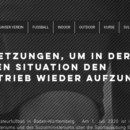
UNSER VEREIN
FUSSBALL
INDOOR
OUTDOOR
KURSE
SVL
etzungen, um in de
n Situation den
trieb wieder aufzu
ateurfußball in Baden‐Württemberg Am 1. Juli 2020 ist i
teriums und des Sozialministeriums über die Sportausübung (