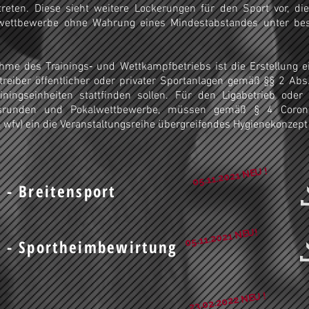
treten. Diese sieht weitere Lockerungen für den Sport vor, di
wettbewerbe ohne Wahrung eines Mindestabstandes unter be
hme des Trainings‐ und Wettkampfbetriebs ist die Erstellung 
treiber öffentlicher oder privater Sportanlagen gemäß §§ 2 Abs
ainingseinheiten stattfinden sollen. Für den Ligabetrieb oder
ftsrunden und Pokalwettbewerbe, müssen gemäß § 4 Corona
, wfv) ein die Veranstaltungsreihe übergreifendes Hygienekonzep
05.11.2021 NEU !
 - Breitensport
05.11.2021 NEU!
 - Sportheimbewirtung
23.02.2022 NEU !