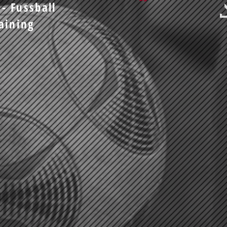
- Fussball
raining