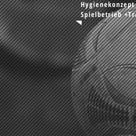
Hygienekonzept 
Spielbetrieb +T