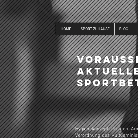
HOME
SPORT ZUHAUSE
BLOG
Vorauss
aktuelle
Sportbe
Hygienekonzept für den Am
Verordnung des Kultusminis