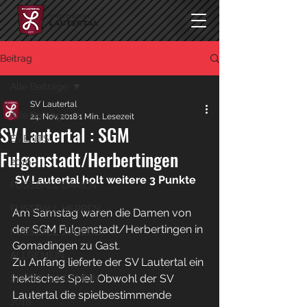
Beitrag
Alle Beiträge
SV Lautertal
Alle Beiträge
24. Nov. 2018
1 Min. Lesezeit
SV Lautertal : SGM
EVENTS
Fulgenstadt/Herbertingen
2019
SV Lautertal holt weitere 3 Punkte
FUSSBALL DAMEN
FUSSBALL HERREN
Am Samstag waren die Damen von 
der SGM Fulgenstadt/Herbertingen in 
FUSSBALL JUGEND
Gomadingen zu Gast.
ALLGEMEIN
Zu Anfang lieferte der SV Lautertal ein 
hektisches Spiel. Obwohl der SV 
SPORT ALLGEMEIN
Lautertal die spielbestimmende 
2018