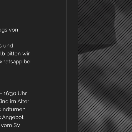
ags von
s und
b bitten wir
whatsapp bei
– 16:30 Uhr
ind im Alter
kindturnen
es Angebot
ll vom SV