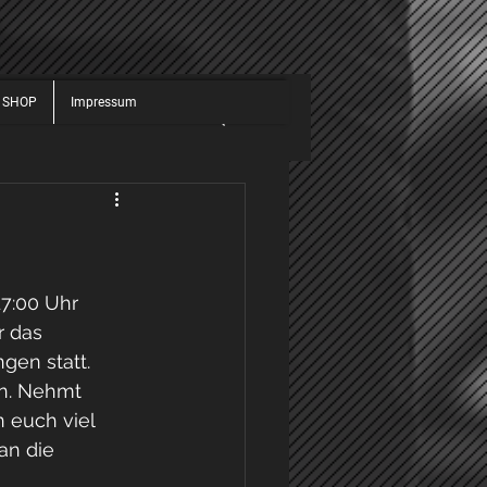
 SHOP
Impressum
JUGEND
ALLGEMEIN
025
2026
17:00 Uhr
r das
gen statt.
en. Nehmt
n euch viel
an die