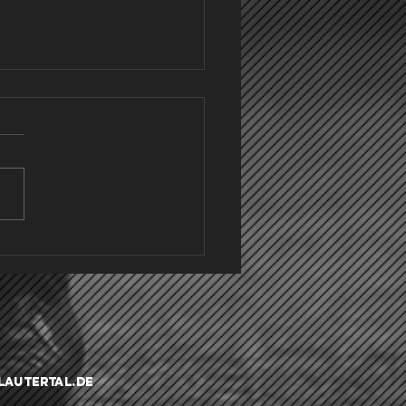
utertal - Deutsches
abzeichens
lautertal.de