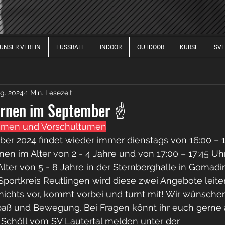
UNSER VEREIN
FUSSBALL
INDOOR
OUTDOOR
KURSE
SVL
FUSSBALL DAMEN
FUSSBALL HERREN
FUSSBALL 
ug. 2024
1 Min. Lesezeit
2017
2020
2021
2022
2023
2024
2
urnen im September ☝
Turnen und Vorschulturnen
er 2024 findet wieder immer dienstags von 16:00 – 
nen im Alter von 2 - 4 Jahre und von 17:00 – 17:45 Uh
lter von 5 - 8 Jahre in der Sternberghalle in Gomadin
Sportkreis Reutlingen wird diese zwei Angebote leit
nichts vor, kommt vorbei und turnt mit! Wir wünsche
Spaß und Bewegung. Bei Fragen könnt ihr euch gerne 
 Schöll vom SV Lautertal melden unter der