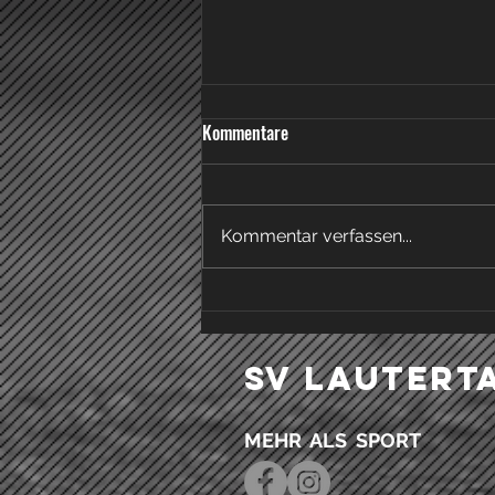
Neuer Mitgliedsbeitrag ab
Kommentare
01.01.2026
Liebe Mitglieder, wir möchten
euch mit diesem Infobrief über
Kommentar verfassen...
die kürzlich beschlossene
Erhöhung des Mitgliedsbeitrags
an der...
SV Lautert
MEHR ALS SPORT