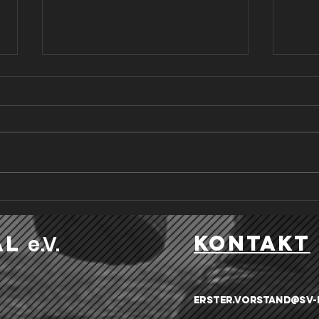
KINDER STÄRKEN KURS MIT
SV La
BEWEGUNG & ENTSPANNUNG
Sport
kontakt
al
e .V.
erster.vorstand@sv-