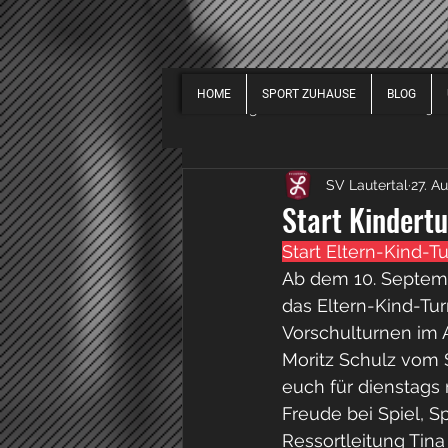
HOME
SPORT ZUHAUSE
BLOG
Alle Beiträge
EVENTS
2019
SV Lautertal
27. A
SPORT ALLGEMEIN
2018
Start Kindert
Start Eltern-Kind-
Ab dem 10. Septemb
das Eltern-Kind-Tur
Vorschulturnen im A
Moritz Schulz vom 
euch für dienstags 
Freude bei Spiel, 
Ressortleitung Tina