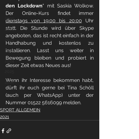
den Lockdown
" mit Saskia Wolkow. 
2017
Der Online-Kurs findet immer 
2020
dienstags von 19:00 bis 20:00
 Uhr 
statt. Die Stunde wird über Skype 
2021
angeboten, das ist recht einfach in der 
2022
Handhabung und kostenlos zu 
installieren. Lasst uns weiter in 
2023
Bewegung bleiben und probiert in 
2024
dieser Zeit etwas Neues aus! 
2025
Wenn ihr Interesse bekommen habt, 
2026
dürft ihr euch gerne bei Tina Schöll 
(auch per WhatsApp) unter der 
Nummer 
01522 5616099
 melden.
SPORT ALLGEMEIN
2021