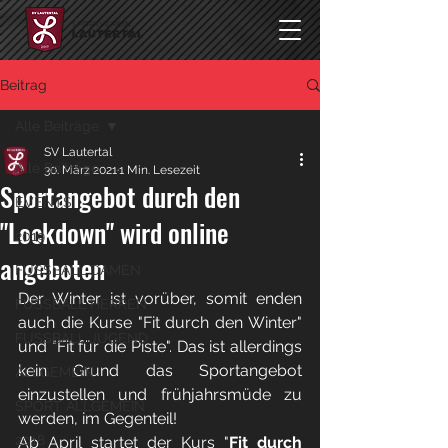
Beitrag
Alle Beiträge
SV Lautertal
Alle Beiträge
30. März 2021
1 Min. Lesezeit
Sportangebot durch den
EVENTS
"Lockdown" wird online
2019
angeboten
FUSSBALL DAMEN
Der Winter ist vorüber, somit enden 
FUSSBALL HERREN
auch die Kurse "Fit durch den Winter" 
FUSSBALL JUGEND
und "Fit für die Piste". Das ist allerdings 
kein Grund das Sportangebot 
ALLGEMEIN
einzustellen und frühjahrsmüde zu 
SPORT ALLGEMEIN
werden, im Gegenteil! 
2018
Ab April startet der Kurs "
Fit durch 