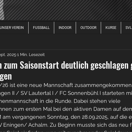
UNSER VEREIN
FUSSBALL
INDOOR
OUTDOOR
KURSE
SVL
FUSSBALL DAMEN
FUSSBALL HERREN
FUSSBALL 
ept. 2025
1 Min. Lesezeit
2017
2020
2021
2022
2023
2024
2
 zum Saisonstart deutlich geschlagen 
ngen
25/26 ist eine neue Mannschaft zusammengekommen
en II / SV Lautertal I / FC Sonnenbühl I starteten mi
enmannschaft in die Runde. Dabei stehen viele 
nen zum ersten Mal bei den aktiven Damen auf dem
GM am vergangenen Sonntag, den 28.09.2025, auf die e
 Eningen/ Achalm. Zu Beginn musste sich das neu f