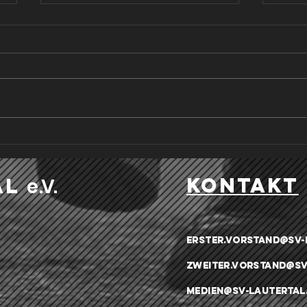
Rückrundenstart für die Frauen
SGM F
des FC Engstingen
Rückr
Am vergangenen Sonntag, den
Am 01
15.03., empfingen die Damen
zwei
des FC Engstingen die Gäste
Engs
vom TSV Albeck. Nach einer
ühl 
langen und intensiven
erste
Vorbereitung wollte man positiv
Wint
in die Rückrunde der Landesliga
dabei
kontakt
al
e .V.
2 s
gege
erster.vorstand@sv-
zweiter.vorstand@sv
medien@sv-lautertal