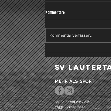
Knappe Niederlage in Gomadingen
Kommentare
Am heutigen Sonntag, den
22.03.26, empfingen die Damen
des FC Engstingen die zweite
Kommentar verfassen...
Mannschaft des TSV Tettnang.
Gegen einen spielstarken
Gegner setzte man von Beginn
an auf eine kompakte und
tiefsteh
SV Lautert
MEHR ALS SPORT
SV Lautertal 2017 e.V
72532 Gomadingen