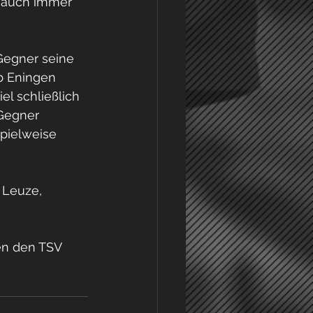
 auch immer 
Gegner seine 
b Eningen 
l schließlich 
Gegner 
pielweise 
 Leuze, 
en den TSV 