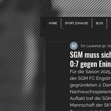
HOME
SPORT ZUHAUSE
BLOG
Alle Beiträge
EVENTS
2019
SV Lautertal
30. S
SPORT ALLGEMEIN
2018
SGM muss sich
0:7 gegen Eni
Für die Saison 20
der SGM FC Engsting
gegründeten 2. Dam
Nachwuchsspielerin
Auftakt traf die S
Mannschaft der SKV