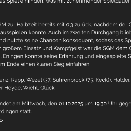
as Spiel einfinden, was mit zunehmender Spieldauer
M zur Halbzeit bereits mit 0:3 zurück, nachdem der 
 ausspielen konnte. Auch im zweiten Durchgang blie
d nutzte seine Chancen konsequent, sodass das Spie
otz großem Einsatz und Kampfgeist war die SGM dem 
n. Eningen konnte seine Erfahrung und eingespielte S
m Ende einen klaren Sieg einfahren.
z, Rapp, Wezel (37. Suhrenbrock (75. Keck)), Halder,
er Heyde, Wiehl, Glück
findet am Mittwoch, den 01.10.2025 um 19:30 Uhr geg
rdingen statt.
25