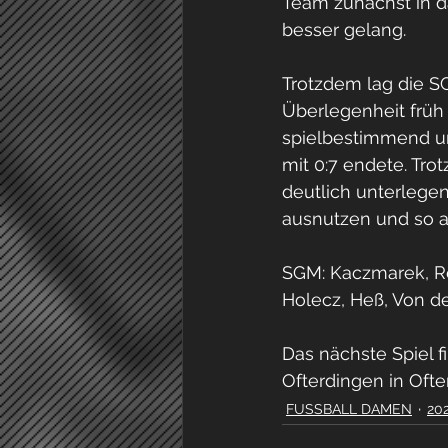
Team zunächst in d
besser gelang.
Trotzdem lag die SG
Überlegenheit früh
spielbestimmend un
mit 0:7 endete. Tr
deutlich unterlege
ausnutzen und so a
SGM: Kaczmarek, Ren
Holecz, Heß, Von d
Das nächste Spiel 
Ofterdingen in Ofte
FUSSBALL DAMEN
20