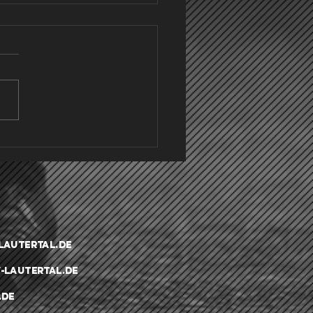
CE/SVL/FCS holt Punkt zum
undenstart
.03.26 startete für die
te Mannschaft der SGM
tingen/Lautertal/Sonnenb
die Rückrunde mit dem
n Punktspiel nach der
erpause. Die SGM war
 auswärts in Dettingen
n den T
lautertal.de
-lautertal.de
.de