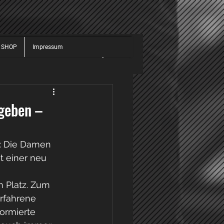
 SHOP
Impressum
JUGEND
ALLGEMEIN
025
2026
geben –
: Die Damen 
t einer neu 
 Platz. Zum 
rfahrene 
ormierte 