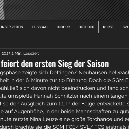
UNSER VEREIN
FUSSBALL
INDOOR
OUTDOOR
KURSE
SVL
FUSSBALL DAMEN
FUSSBALL HERREN
FUSSBALL 
. 2025
2 Min. Lesezeit
2017
2020
2021
2022
2023
2024
2
eiert den ersten Sieg der Saison
angsphase zeigte sich Dettingen/ Neuhausen hellwac
eit in der 6. Minute zur 1:0 Führung. Doch die SGM 
hl ließ sich davon nicht beeindrucken und fand schn
inute umspielte Hannah Schnitzler nach einem langen 
f so den Ausgleich zum 1:1. In der Folge entwickelte s
ie auf Augenhöhe, in der beide Mannschaften zu gu
inute nutzte Nina Leuze eine große Torchance und erz
adurch brachte sie die SGM FCE/ SVL/ FCS erstmals i