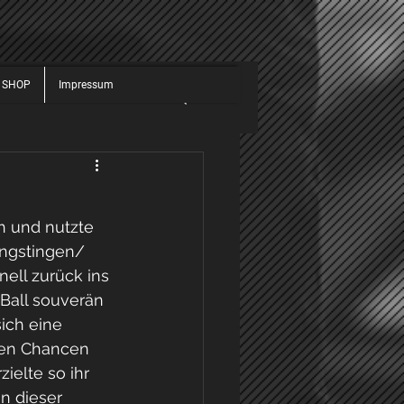
 SHOP
Impressum
JUGEND
ALLGEMEIN
025
2026
h und nutzte 
Engstingen/ 
ell zurück ins 
Ball souverän 
ich eine 
ten Chancen 
ielte so ihr 
n dieser 