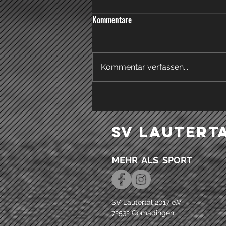
Knappe Niederlage in Gomadingen
Kommentare
Am heutigen Sonntag, den
22.03.26, empfingen die Damen
des FC Engstingen die zweite
Kommentar verfassen...
Mannschaft des TSV Tettnang.
Gegen einen spielstarken
Gegner setzte man von Beginn
an auf eine kompakte und
tiefsteh
SV Lautert
MEHR ALS SPORT
SV Lautertal 2017 e.V
72532 Gomadingen