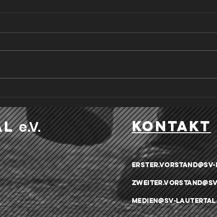
Rückrundenstart für die Frauen
SGM F
des FC Engstingen
Rückr
Am vergangenen Sonntag, den
Am 01
15.03., empfingen die Damen
zwei
des FC Engstingen die Gäste
Engs
vom TSV Albeck. Nach einer
ühl 
langen und intensiven
erste
Vorbereitung wollte man positiv
Wint
in die Rückrunde der Landesliga
dabei
kontakt
al
e .V.
2 s
gege
erster.vorstand@sv-
zweiter.vorstand@sv
medien@sv-lautertal