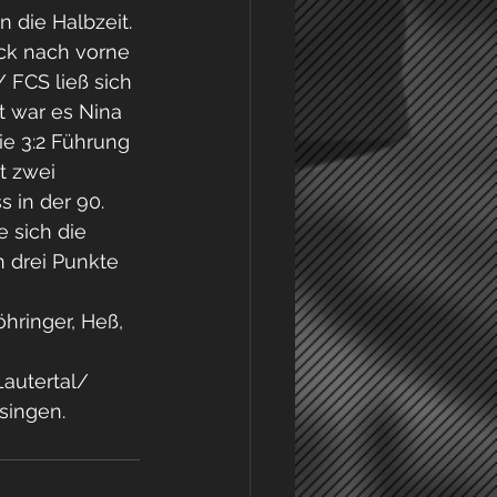
 die Halbzeit. 
ck nach vorne 
 FCS ließ sich 
t war es Nina 
ie 3:2 Führung 
t zwei 
 in der 90. 
e sich die 
 drei Punkte 
hringer, Heß, 
autertal/ 
esingen.