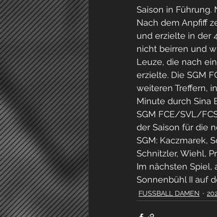
Saison in Führung. 
Nach dem Anpfiff z
und erzielte in der
nicht beirren und 
Leuze, die nach ein
erzielte. Die SGM F
weiteren Treffern, 
Minute durch Sina Br
SGM FCE/SVL/FCS am
der Saison für die 
SGM: Kaczmarek, Sch
Schnitzler, Wiehl, 
Im nächsten Spiel,
Sonnenbühl II auf de
FUSSBALL DAMEN
20