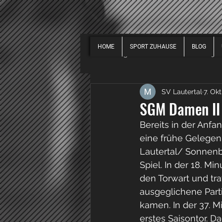
HOME
SPORT ZUHAUSE
BLOG
Alle Beiträge
EVENTS
2019
SV Lautertal
7. Okt
SPORT ALLGEMEIN
2018
SGM Damen II f
Bereits in der Anf
eine frühe Gelegenh
Lautertal/ Sonnenbü
Spiel. In der 18. M
den Torwart und tra
ausgeglichene Part
kamen. In der 37. M
erstes Saisontor. D