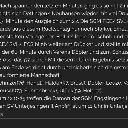
Nach spannenden letzten Minuten ging es so mit 2:1 in
eigte sich Dettingen/ Neuhausen wieder mit viel Dru
 47. Minute den Ausgleich zum 2:2. Die SGM FCE/ SVL/
wurde aus diesem Rückschlag nur noch Stärker. Erneu
er starken Vorlage den Ball ins leere Tor schob und d
CE/ SVL/ FCS blieb weiter am Drücker und stellte mi
in der 60. Minute durch Verena Döbler und zum Schluss
oss, das 5:2 sicher. Mit diesem klaren Ergebnis setzt
 Ende verdient durch und sicherte sich die ersten
neu formierte Mannschaft.
nizer(76. Hondl), Halder(57. Bross), Döbler, Leuze, Vö
Preusch(73. Suhrenbrock), Glück(59. Holecz)
 am 12.10.25 treffen die Damen der SGM Engstingen/ L
n SV Unterjesingen II. Anpfiff ist um 11 Uhr in Unterj
25