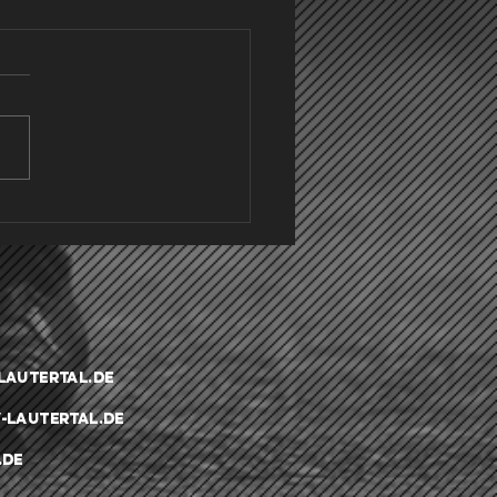
CE/SVL/FCS holt Punkt zum
undenstart
.03.26 startete für die
te Mannschaft der SGM
tingen/Lautertal/Sonnenb
die Rückrunde mit dem
n Punktspiel nach der
erpause. Die SGM war
 auswärts in Dettingen
n den T
lautertal.de
-lautertal.de
.de