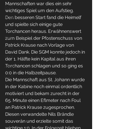
Mannschaften war dies ein sehr 
2017
wichtiges Spiel um den Aufstieg.
Den besseren Start fand die Heimelf 
2020
und spielte sich einige gute 
2021
Torchancen heraus. Erwähnenswert 
2022
zum Beispiel der Pfostenschuss von 
Patrick Krause nach Vorlage von 
2023
David Dank. Die SGM konnte jedoch in 
2024
der 1. Hälfte kein Kapital aus ihren 
Torchancen schlagen und so ging es 
2025
0:0 in die Halbzeitpause.
2026
Die Mannschaft aus St. Johann wurde 
in der Kabine noch einmal ordentlich 
motiviert und bekam zurecht in der 
65. Minute einen Eflmeter nach Foul 
an Patrick Krause zugesprochen. 
Diesen verwandelte Nils Brändle 
souverän und erzielte somit das 
wichtige 1:0. In der Folgezeit blieben 