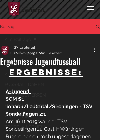
Beitrag
Alle Beiträge
SV Lautertal
Alle Beiträge
20. Nov. 2019
2 Min. Lesezeit
Ergebnisse Jugendfussball
EVENTS
Ergebnisse:
2019
FUSSBALL DAMEN
A-Jugend:
FUSSBALL HERREN
SGM St. 
FUSSBALL JUGEND
Johann/Lautertal/Sirchingen - TSV 
Sondelfingen 2:1
ALLGEMEIN
Am 16.11.2019 war der TSV 
SPORT ALLGEMEIN
Sondelfingen zu Gast in Würtingen. 
Für die beiden noch ungeschlagenen 
2018