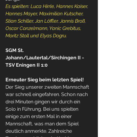
Es spielten: Luca Hirrle, Hannes Kaiser, 
Hannes Mayer, Maximilian Kutscher, 
Stian Schiller, Jan Löffler, Jannis Broß, 
Oscar Conzelmann, Yanic Grebitus, 
Moritz Stoll und Elyas Dogru.
SGM St. 
Johann/Lautertal/Sirchingen II - 
TSV Eningen II 1:0
Erneuter Sieg beim letzten Spiel! 
Der Sieg unserer zweiten Mannschaft 
war schnell eingefahren. Schon nach 
drei Minuten gingen wir durch ein 
Solo in Führung. Bei uns spielten 
einige zum ersten Mal in einer 
Mannschaft, was man dem Spiel 
deutlich anmerkte. Zahlreiche 