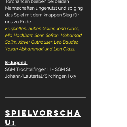
Torchancen blieben bei beiden 
Mannschaften ungenutzt und so ging 
das Spiel mit dem knappen Sieg für 
uns zu Ende. 
Es spielten: Ruben Goller, Jona Class, 
Mia Hackbart, Sorin Sofron, Mohamad 
Salim, Xaver Guthauser, Leo Bauder, 
Yazan Alshammari und Lion Class.
E-Jugend:
SGM Trochtelfingen III - SGM St. 
Johann/Lautertal/Sirchingen I 0:5
Spielvorscha
u: