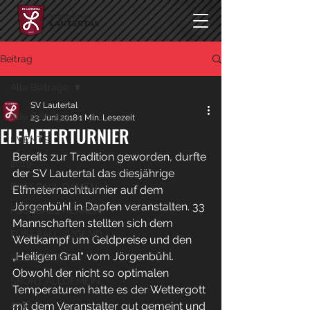
Beitrag
Alle Beiträge
SV Lautertal
Alle Beiträge
23. Juni 2018
1 Min. Lesezeit
ELFMETERTURNIER
EVENTS
Bereits zur Tradition geworden, durfte 
2019
der SV Lautertal das diesjährige 
FUSSBALL DAMEN
Elfmeternachtturnier auf dem 
Jörgenbühl in Dapfen veranstalten. 33 
FUSSBALL HERREN
Mannschaften stellten sich dem 
FUSSBALL JUGEND
Wettkampf um Geldpreise und den 
„Heiligen Gral“ vom Jörgenbühl.
ALLGEMEIN
Obwohl der nicht so optimalen 
SPORT ALLGEMEIN
Temperaturen hatte es der Wettergott 
2018
mit dem Veranstalter gut gemeint und 