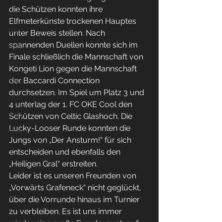
die Schützen konnten ihre 
2017
Elfmeterkünste trockenen Hauptes 
2020
unter Beweis stellen. Nach 
spannenden Duellen konnte sich im 
2021
Finale schließlich die Mannschaft von 
2022
Kongeti Lion gegen die Mannschaft 
der Baccardi Connection 
2023
durchsetzen. Im Spiel um Platz 3 und 
2024
4 unterlag der 1. FC OKE Cool den 
2025
Schützen von Celtic Glashoch. Die 
Lucky-Looser Runde konnten die 
2026
Jungs von „Der Ansturm!“ für sich 
entscheiden und ebenfalls den 
„Heiligen Gral“ erstreiten.
Leider ist es unseren Freunden von 
„Vorwärts Grafeneck“ nicht geglückt, 
über die Vorrunde hinaus im Turnier 
zu verbleiben. Es ist uns immer 