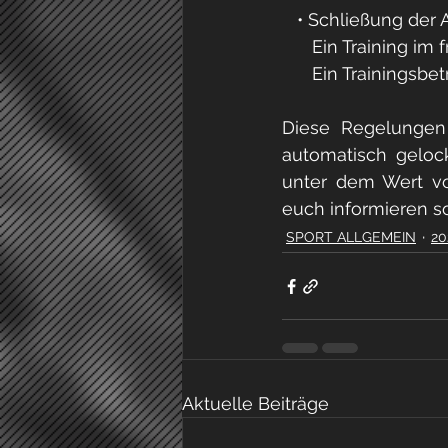
   • Schließung de
      Ein Training
Ein Trainingsbet
Diese Regelungen 
automatisch gelock
unter dem Wert vo
euch informieren s
SPORT ALLGEMEIN
20
Aktuelle Beiträge