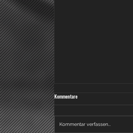
Neuer Mitgliedsbeitrag ab
Kommentare
01.01.2026
Liebe Mitglieder, wir möchten
euch mit diesem Infobrief über
Kommentar verfassen...
die kürzlich beschlossene