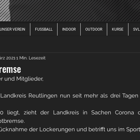
UNSER VEREIN
FUSSBALL
INDOOR
OUTDOOR
KURSE
SVL
FUSSBALL DAMEN
FUSSBALL HERREN
FUSSBALL 
ärz 2021
1 Min. Lesezeit
2017
2020
2021
2022
2023
2024
2
bremse
er und Mitglieder,
 Landkreis Reutlingen nun seit mehr als drei Tagen 
 liegt, zieht der Landkreis in Sachen Corona 
otbremse.
ücknahme der Lockerungen und betrifft uns im Sport