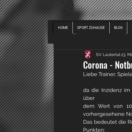
HOME
SPORT ZUHAUSE
BLOG
Alle Beiträge
EVENTS
2019
SV Lautertal
23. M
SPORT ALLGEMEIN
2018
Corona - Not
Liebe Trainer, Spiel
da die Inzidenz im
über
dem Wert von 100
vorhergesehene N
Das bedeutet die R
Punkten: