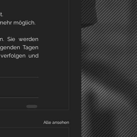
t.
 mehr möglich.
n. Sie werden 
lgenden Tagen 
verfolgen und 
Alle ansehen