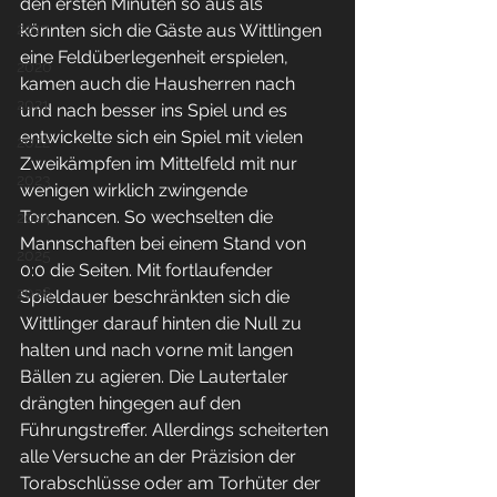
den ersten Minuten so aus als 
2017
könnten sich die Gäste aus Wittlingen 
eine Feldüberlegenheit erspielen, 
2020
kamen auch die Hausherren nach 
2021
und nach besser ins Spiel und es 
entwickelte sich ein Spiel mit vielen 
2022
Zweikämpfen im Mittelfeld mit nur 
2023
wenigen wirklich zwingende 
Torchancen. So wechselten die 
2024
Mannschaften bei einem Stand von 
2025
0:0 die Seiten. Mit fortlaufender 
2026
Spieldauer beschränkten sich die 
Wittlinger darauf hinten die Null zu 
halten und nach vorne mit langen 
Bällen zu agieren. Die Lautertaler 
drängten hingegen auf den 
Führungstreffer. Allerdings scheiterten 
alle Versuche an der Präzision der 
Torabschlüsse oder am Torhüter der 