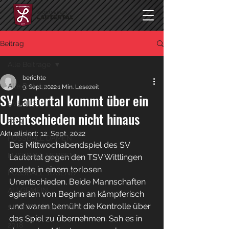
Beitrag
Alle Beiträge
berichte
Alle Beiträge
9. Sept. 2022
1 Min. Lesezeit
SV Lautertal kommt über ein
EVENTS
Unentschieden nicht hinaus
2019
Aktualisiert:
12. Sept. 2022
FUSSBALL DAMEN
Das Mittwochabendspiel des SV 
FUSSBALL HERREN
Lautertal gegen den TSV Wittlingen 
endete in einem torlosen 
FUSSBALL JUGEND
Unentschieden. Beide Mannschaften 
ALLGEMEIN
agierten von Beginn an kämpferisch 
und waren bemüht die Kontrolle über 
SPORT ALLGEMEIN
das Spiel zu übernehmen. Sah es in 
2018