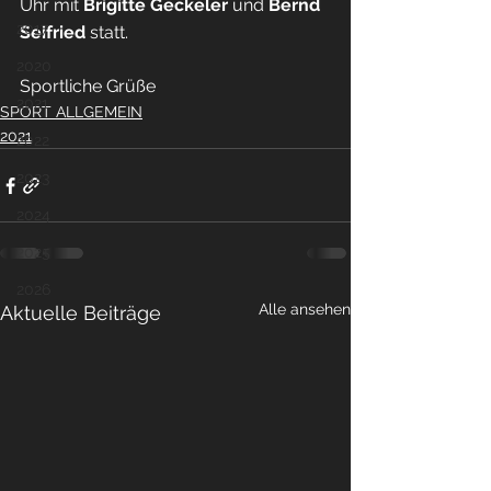
Uhr mit 
Brigitte Geckeler
 und 
Bernd 
2017
Seifried
 statt.
2020
Sportliche Grüße
2021
SPORT ALLGEMEIN
2021
2022
2023
2024
2025
2026
Alle ansehen
Aktuelle Beiträge