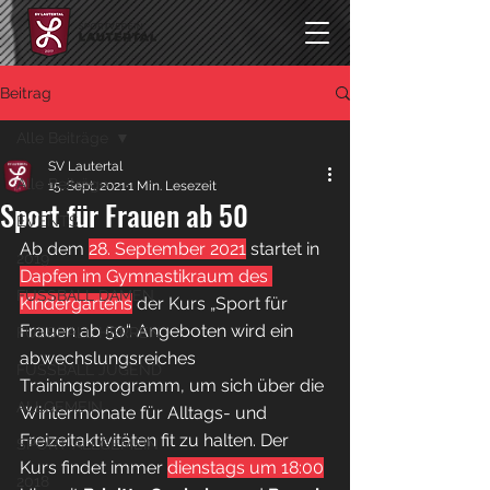
Beitrag
Alle Beiträge
SV Lautertal
Alle Beiträge
15. Sept. 2021
1 Min. Lesezeit
Sport für Frauen ab 50
EVENTS
Ab dem 
28. September 2021
 startet in 
2019
Dapfen im Gymnastikraum des 
FUSSBALL DAMEN
Kindergartens
 der Kurs „Sport für 
Frauen ab 50“. Angeboten wird ein 
FUSSBALL HERREN
abwechslungsreiches 
FUSSBALL JUGEND
Trainingsprogramm, um sich über die 
ALLGEMEIN
Wintermonate für Alltags- und 
Freizeitaktivitäten fit zu halten. Der 
SPORT ALLGEMEIN
Kurs findet immer 
dienstags um 18:00
2018