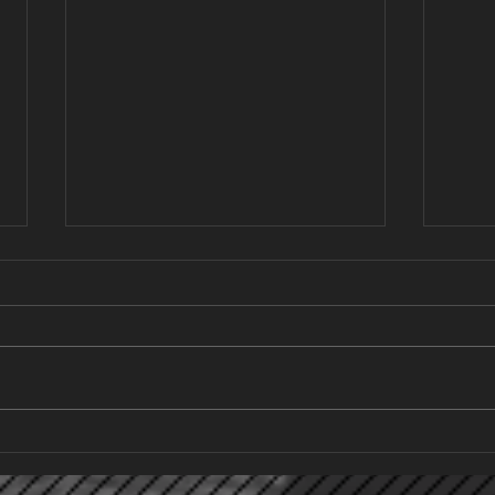
Sieg 
Am ge
die E
Spiel
der T
um e
SV Lautertal – mit neuer Struktur
hinte
aufz
im Vereinsvorstand und