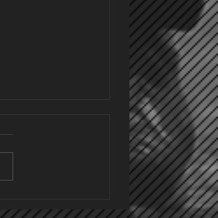
in Metzingen
strigen Sonntag stand für
rste ein richtungsweisendes
 in Metzingen an. Beim 13.
abelle musste ein Sieg her,
inen Vorsprung auf das
re Tabellendrittel
ubauen. Dementsp