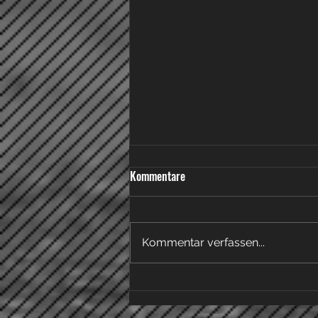
Kommentare
Kommentar verfassen...
Saisonabschluss Bambinis und
Jubiläumsspieltag beim SV