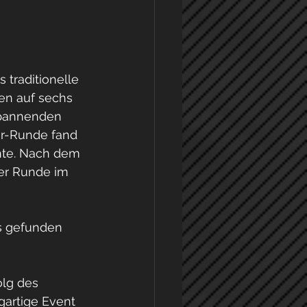
traditionelle 
en auf sechs 
spannenden 
er-Runde fand 
nte. Nach dem 
ger Runde im 
s gefunden 
lg des 
gartige Event 