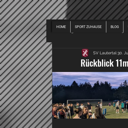
HOME
SPORT ZUHAUSE
BLOG
Alle Beiträge
EVENTS
2019
SV Lautertal
30. Ju
SPORT ALLGEMEIN
2018
Rückblick 11m